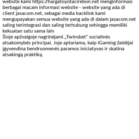
website kami https://hargatoyotacirebon.net menginformasi
berbagai macam informasi website - website yang ada di
client jasacom.net, sebagai media backlink kami
mengupayakan semua website yang ada di dalam jasacom.net
saling terintegrasi dan saling terhubung sehingga memiliki
kekuatan satu sama lain
Šioje apžvalgoje nagrinėjami „Twinsbet“ socialinės
atsakomybės principai. Joje aptariama, kaip iGaming žaidėjai
įgyvendina bendruomenės paramos iniciatyvas ir skatina
atsakingą praktiką.