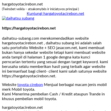
hargatoyotacirebon.net
(Twinsbet veikla – atsakomybės ir iniciatyvos principai )
Kunjungi hargatoyotacirebon.net
https://hargatoyotacirebon.net
daihatsu-subang.com merekomendadikan website
hargatoyotacirebon.net , daihatsu subang ini adalah salah
satu portofolio Website + SEO jasacom.net, kami membuat
bukan hanya sekedar website tetapi kami membuat website
anda tampil di halaman 1 google dengna kata kunci
perncarian tertentu yang sesuai dengan target keyword. kami
berusaha selalu memberikan hasil yang terbaik agar website
ini bermanfaat bagi client- client kami salah satunya website
https://hargatoyotacirebon.net.
Website
toyota cirebon
Menjual berbagai macam jenis mobil
merk Mobil toyota.
Kami Menerima pembelian Cash / Kredit ataupun Trande in
khusus pembelian mobil toyota.
hargatoyotacirebon.net