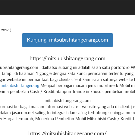
 2026 )
Kunjungi mitsubishitangerang.com
https://mitsubishitangerang.com
ishitangerang.com , daihatsu subang ini adalah salah satu portofolio
tampil di halaman 1 google dengna kata kunci perncarian tertentu yang 
ar website ini bermanfaat bagi client- client kami salah satunya website
e
mitsubishi Tangerang
Menjual berbagai macam jenis mobil merk Mobil mi
ima pembelian Cash / Kredit ataupun Trande in khusus pembelian mobil 
mitsubishitangerang.com
ormasi berbagai macam informasi website - website yang ada di client 
alam jasacom.net saling terintegrasi dan saling terhubung sehingga memi
 & Harga Termurah, Menerima Pembelian Mobil Mitsubishi Cash / Kredit
https://mitsubishitangerang.com/