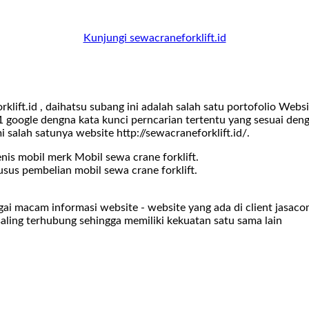
Kunjungi sewacraneforklift.id
ift.id , daihatsu subang ini adalah salah satu portofolio Web
 google dengna kata kunci perncarian tertentu yang sesuai den
i salah satunya website http://sewacraneforklift.id/.
is mobil merk Mobil sewa crane forklift.
us pembelian mobil sewa crane forklift.
agai macam informasi website - website yang ada di client jasa
saling terhubung sehingga memiliki kekuatan satu sama lain