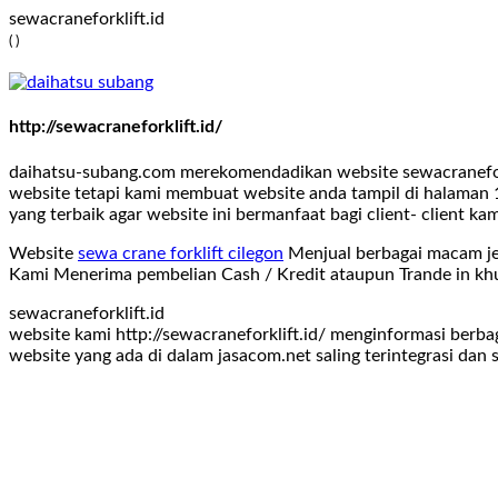
sewacraneforklift.id
( )
http://sewacraneforklift.id/
daihatsu-subang.com merekomendadikan website sewacraneforkl
website tetapi kami membuat website anda tampil di halaman 1
yang terbaik agar website ini bermanfaat bagi client- client kam
Website
sewa crane forklift cilegon
Menjual berbagai macam jen
Kami Menerima pembelian Cash / Kredit ataupun Trande in khus
sewacraneforklift.id
website kami http://sewacraneforklift.id/ menginformasi berb
website yang ada di dalam jasacom.net saling terintegrasi dan 