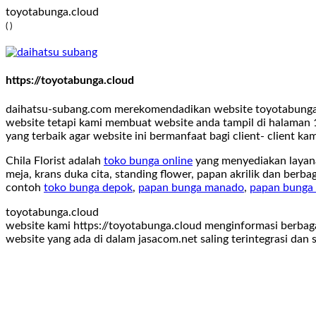
toyotabunga.cloud
( )
https://toyotabunga.cloud
daihatsu-subang.com merekomendadikan website toyotabunga.c
website tetapi kami membuat website anda tampil di halaman 1
yang terbaik agar website ini bermanfaat bagi client- client ka
Chila Florist
adalah
toko bunga online
yang menyediakan layana
meja, krans duka cita, standing flower, papan akrilik
dan berbaga
contoh
toko bunga depok
,
papan bunga manado
,
papan bunga
toyotabunga.cloud
website kami https://toyotabunga.cloud menginformasi berbag
website yang ada di dalam jasacom.net saling terintegrasi dan 