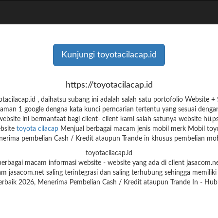
Kunjungi toyotacilacap.id
https://toyotacilacap.id
cilacap.id , daihatsu subang ini adalah salah satu portofolio Website
aman 1 google dengna kata kunci perncarian tertentu yang sesuai denga
ebsite ini bermanfaat bagi client- client kami salah satunya website https
bsite
toyota cilacap
Menjual berbagai macam jenis mobil merk Mobil toy
erima pembelian Cash / Kredit ataupun Trande in khusus pembelian mobi
toyotacilacap.id
 berbagai macam informasi website - website yang ada di client jasacom
am jasacom.net saling terintegrasi dan saling terhubung sehingga memiliki
 Terbaik 2026, Menerima Pembelian Cash / Kredit ataupun Trande In -