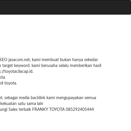
 + SEO jasacom.net, kami membuat bukan hanya sekedar
n target keyword. kami berusaha selalu memberikan hasil
://toyotacilacap.id.
ota.
l toyota.
.net, sebagai media backlink kami mengupayakan semua
 kekuatan satu sama lain
 Hubungi Sales terbaik FRANKY TOYOTA 085292405444