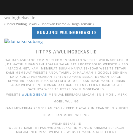
wulingbekasi.id
(Dealer Wuling Bekasi - Dapatkan Promo & Harga Terbaik )
KUNJUNGI WULINGBEKASI.ID
HTTPS://WULINGBEKASI.ID
DAIHATSU-SUBANG.COM MEREKOMENDADIKAN WEBSITE WULINGBEKASI.ID
, DAIHATSU SUBANG INI ADALAH SALAH SATU PORTOFOLIO WEBSITE + SEO
JASACOM.NET, KAMI MEMBUAT BUKAN HANYA SEKEDAR WEBSITE TETAPI
KAMI MEMBUAT WEBSITE ANDA TAMPIL DI HALAMAN 1 GOOGLE DENGNA
KATA KUNCI PERNCARIAN TERTENTU YANG SESUAI DENGAN TARGET
KEYWORD. KAMI BERUSAHA SELALU MEMBERIKAN HASIL YANG TERBAIK
AGAR WEBSITE INI BERMANFAAT BAGI CLIENT- CLIENT KAMI SALAH
SATUNYA WEBSITE HTTPS://WULINGBEKASI.ID.
WEBSITE
WULING BEKASI
MENJUAL BERBAGAI MACAM JENIS MOBIL MERK
MOBIL WULING.
KAMI MENERIMA PEMBELIAN CASH / KREDIT ATAUPUN TRANDE IN KHUSUS
PEMBELIAN MOBIL WULING.
WULINGBEKASI.ID
WEBSITE KAMI HTTPS://WULINGBEKASI.ID MENGINFORMASI BERBAGAI
MACAM INFORMASI WEBSITE - WEBSITE YANG ADA DI CLIENT